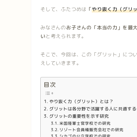
そして、ふたつめは
「
やり抜く力（グリ
みなさんの
お子さんの「本当の力」を最
い
と考えられます。
そこで、今回は、この「グリット」につ
えしていきます。
目次
やり抜く力（グリット）とは？
グリットは各分野で活躍する人に共通する
グリットの重要性を示す研究
米国陸軍士官学校での研究
リゾート会員権販売会社での研究
シカゴの公立学校での研究