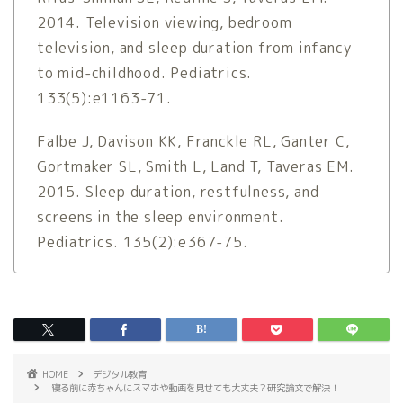
2014. Television viewing, bedroom
television, and sleep duration from infancy
to mid-childhood. Pediatrics.
133(5):e1163-71.
Falbe J, Davison KK, Franckle RL, Ganter C,
Gortmaker SL, Smith L, Land T, Taveras EM.
2015. Sleep duration, restfulness, and
screens in the sleep environment.
Pediatrics. 135(2):e367-75.
HOME
デジタル教育
寝る前に赤ちゃんにスマホや動画を見せても大丈夫？研究論文で解決！