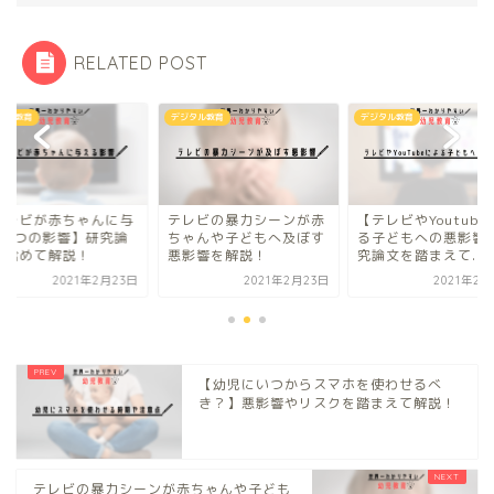
RELATED POST
タル教育
デジタル教育
デジタル教育
テレビが赤ちゃんに与
テレビの暴力シーンが赤
【テレビやYoutube
る5つの影響】研究論
ちゃんや子どもへ及ぼす
る子どもへの悪影響
を含めて解説！
悪影響を解説！
究論文を踏まえて...
2021年2月23日
2021年2月23日
2021年2月
【幼児にいつからスマホを使わせるべ
き？】悪影響やリスクを踏まえて解説！
テレビの暴力シーンが赤ちゃんや子ども