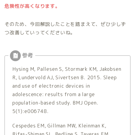
危険性が高くなります。
そのため、今回解説したことを踏まえて、ぜひ少しず
つ改善していってくださいね。
Hysing M, Pallesen S, Stormark KM, Jakobsen
R, Lundervold AJ, Sivertsen B. 2015. Sleep
and use of electronic devices in
adolescence: results from a large
population-based study. BMJ Open.
5(1):e006748.
Cespedes EM, Gillman MW, Kleinman K,
Rifas-Shiman SL, Redline S, Taveras EM.